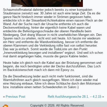
Schaumstoffmaterial dahinter jedoch bereits zu einer kompakten
Staubmasse zersetzt war. 30 Jahre ist auch eine lange Zeit. Da es die
ganze Nacht hindurch immer wieder in Strömen gegossen hatte,
entdeckte ich in der Steuerbord Achterkabine einen nassen Fleck an der
Wand. Auf der Suche nach der Ursache entfernte ich auch die
Deckenverkleidung, hinter der eigentlich keine Kabel waren und
entdeckte die Befestigungsschraube der oberen Handläufe beim
Niedergang. Dort drang Wasser in nicht unerheblichen Mengen ein. Den
Spuren nach zu urteilen, nicht erst seit heute. Ich fasste mir wiederum
ein Herz und entfernte die Wandverkleidung, besser ich entfernte die
oberen Klammern und die Verkleidung rollte fast von selbst herunter.
Das war ja einfach. Somit wurde die TodoListe um den Punkt
„Innenverkleidung besorgen und installieren“ ergänzt. Und weil ich schon
mal damit angefangen habe, musste die ganze Kabine leiden.
Heute habe ich gleich noch die Kabel aus der Brüstung genommen und
begann, die noch benötigten unter der Decke durchzuführen. Das Loch
im Backskistenschott mach ich dann mit Epoxy zu.
Da die Dieselheizung leider auch nicht mehr funktioniert, sind die
Warmluftröhren auch gleich rausgeflogen. Wenn ich dann wieder mal
eine Heizung einbaue, führe ich diese Schläuche durch den Motorraum
bzw. installiere einen netten Schwedenofen im Salon:-)
«
Previous Post
Refit Ausführungswoche 28.1. – 4.2.15
»
Copyright © 2026. All Rights Reserved.