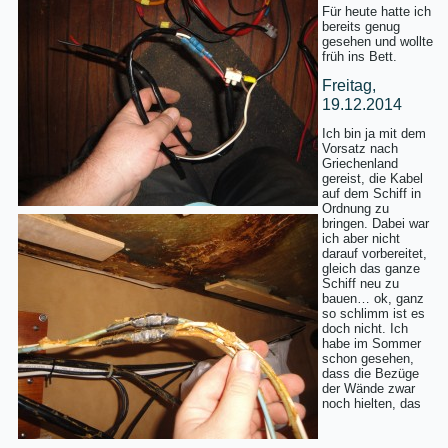
Für heute hatte ich
bereits genug
gesehen und wollte
früh ins Bett.
Freitag,
19.12.2014
Ich bin ja mit dem
Vorsatz nach
Griechenland
gereist, die Kabel
auf dem Schiff in
Ordnung zu
bringen. Dabei war
ich aber nicht
darauf vorbereitet,
gleich das ganze
Schiff neu zu
bauen… ok, ganz
so schlimm ist es
doch nicht. Ich
habe im Sommer
schon gesehen,
dass die Bezüge
der Wände zwar
noch hielten, das