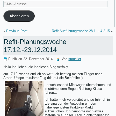
E-
Mail-
Adresse
Abonnieren
«
Previous Post
Refit Ausführungswoche 28.1. – 4.2.15
»
Refit-Planungswoche
17.12.-23.12.2014
Publiziert
22. Dezember 2014
|
Von
smueller
Hallo ihr Lieben, die ihr diesen Blog verfolgt.
am 17.12. war es endlich so weit, ich bestieg meinen Flieger nach
Athen. Unspektakulärer Flug (bis auf die Beinfreiheit)
, anschliessend Mietwagen übernehmen und
in strömendem Regen Richtung Kilada
fahren…
Ich hatte mich vorbereitet und so fuhr ich in
Elefsina von der Autobahn um den
naheliegendsten Praktiker-Markt
aufzusuchen. Ich benötigte noch etwas
Material wie Pinsel, Lack, Schleifpapier etc.