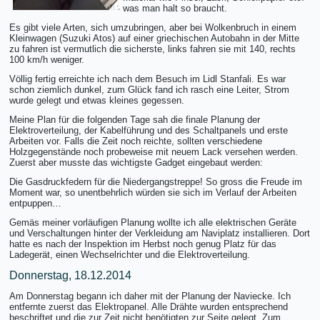
was man halt so braucht.
Es gibt viele Arten, sich umzubringen, aber bei Wolkenbruch in einem
Kleinwagen (Suzuki Atos) auf einer griechischen Autobahn in der Mitte
zu fahren ist vermutlich die sicherste, links fahren sie mit 140, rechts
100 km/h weniger.
Völlig fertig erreichte ich nach dem Besuch im Lidl Stanfali. Es war
schon ziemlich dunkel, zum Glück fand ich rasch eine Leiter, Strom
wurde gelegt und etwas kleines gegessen.
Meine Plan für die folgenden Tage sah die finale Planung der
Elektroverteilung, der Kabelführung und des Schaltpanels und erste
Arbeiten vor. Falls die Zeit noch reichte, sollten verschiedene
Holzgegenstände noch probeweise mit neuem Lack versehen werden.
Zuerst aber musste das wichtigste Gadget eingebaut werden:
Die Gasdruckfedern für die Niedergangstreppe! So gross die Freude im
Moment war, so unentbehrlich würden sie sich im Verlauf der Arbeiten
entpuppen…
Gemäs meiner vorläufigen Planung wollte ich alle elektrischen Geräte
und Verschaltungen hinter der Verkleidung am Naviplatz installieren. Dort
hatte es nach der Inspektion im Herbst noch genug Platz für das
Ladegerät, einen Wechselrichter und die Elektroverteilung.
Donnerstag, 18.12.2014
Am Donnerstag begann ich daher mit der Planung der Naviecke. Ich
entfernte zuerst das Elektropanel. Alle Drähte wurden entsprechend
beschriftet und die zur Zeit nicht benötigten zur Seite gelegt. Zum